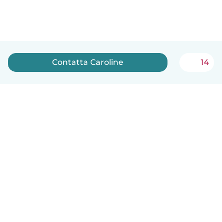
Contatta Caroline
14
Italiano
Come funziona
Aiuto
Termini e privacy
Prezzi
Dati aziendali
Babysits per le aziende