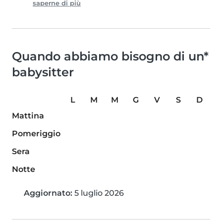
saperne di più
Quando abbiamo bisogno di un*
babysitter
L
M
M
G
V
S
D
Mattina
Pomeriggio
Sera
Notte
Aggiornato:
5 luglio 2026