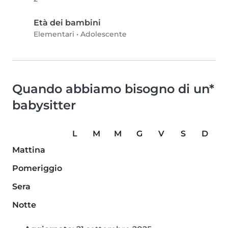
Età dei bambini
Elementari
•
Adolescente
Quando abbiamo bisogno di un*
babysitter
L
M
M
G
V
S
D
Mattina
Pomeriggio
Sera
Notte