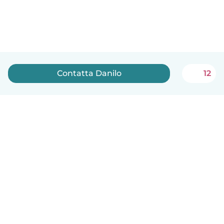
Contatta Danilo
12
Italiano
Come funziona
Aiuto
Termini e privacy
Prezzi
Dati aziendali
Babysits per le aziende