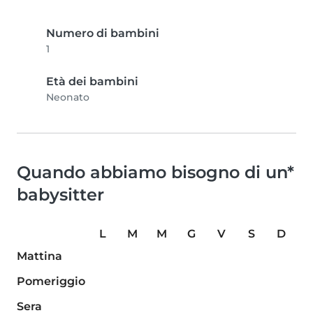
Numero di bambini
1
Età dei bambini
Neonato
Quando abbiamo bisogno di un*
babysitter
L
M
M
G
V
S
D
Mattina
Pomeriggio
Sera