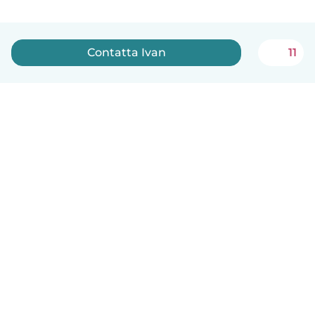
Contatta Ivan
11
Italiano
Come funziona
Aiuto
Termini e privacy
Prezzi
Dati aziendali
Babysits per le aziende
Standard della community