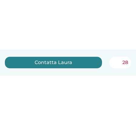
Contatta Laura
28
Italiano
Come funziona
Aiuto
Termini e privacy
Prezzi