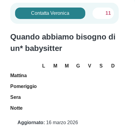
Contatta Veronica
11
Quando abbiamo bisogno di
un* babysitter
L
M
M
G
V
S
D
Mattina
Pomeriggio
Sera
Notte
Aggiornato:
16 marzo 2026