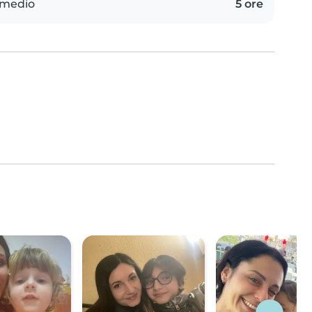
 medio
5 ore