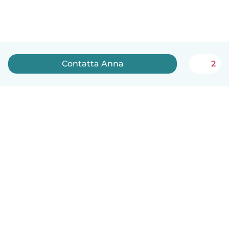
Contatta Anna
2
Italiano
Come funziona
Aiuto
Termini e privacy
Prezzi
Dati aziendali
Babysits per le aziende