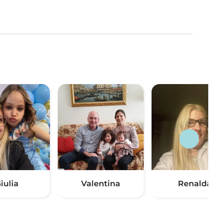
iulia
Valentina
Renalda