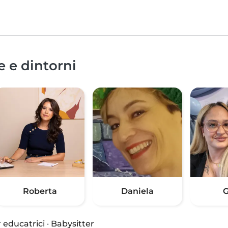
e e dintorni
Roberta
Daniela
G
 educatrici
·
Babysitter