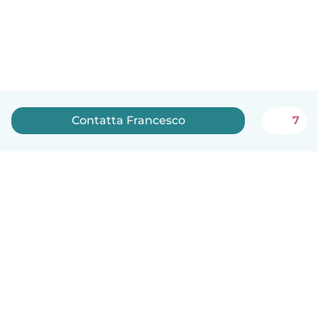
Contatta Francesco
7
Italiano
Come funziona
Aiuto
Termini e privacy
Prezzi