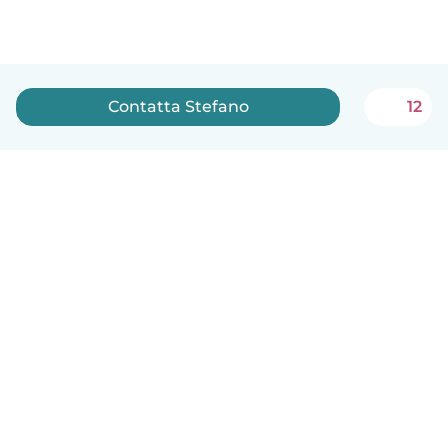
Contatta Stefano
12
Italiano
Come funziona
Aiuto
Termini e privacy
Prezzi
Dati aziendali
Babysits per le aziende
Standard della community