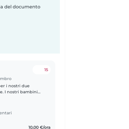
ria del documento
15
Lambro
er i nostri due
re. I nostri bambini
ni di energia!
entari
10,00 €/ora