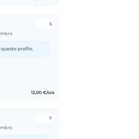
5
Lambro
 questo profilo.
12,00 €/ora
7
Lambro