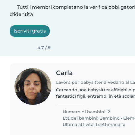
Tutti i membri completano la verifica obbligato
d'identità
Iscriviti gratis
4,7 / 5
Carla
Lavoro per babysitter a Vedano al 
Cercando una babysitter affidabile p
fantastici figli, entrambi in età scola
sono intelligenti, indipendenti e pie
Vorremmo che la..
Numero di bambini: 2
Età dei bambini:
Bambino
•
Elem
Ultima attività: 1 settimana fa