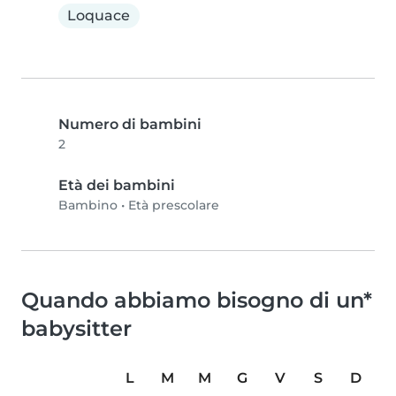
Loquace
Numero di bambini
2
Età dei bambini
Bambino
•
Età prescolare
Quando abbiamo bisogno di un*
babysitter
L
M
M
G
V
S
D