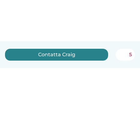
Contatta Craig
5
Italiano
Come funziona
Aiuto
Termini e privacy
Prezzi