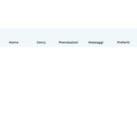
Home
Cerca
Prenotazioni
Messaggi
Preferiti
Italiano
Come funziona
Aiuto
Termini e privacy
Prezzi
Dati aziendali
Babysits per le aziende
Standard della community