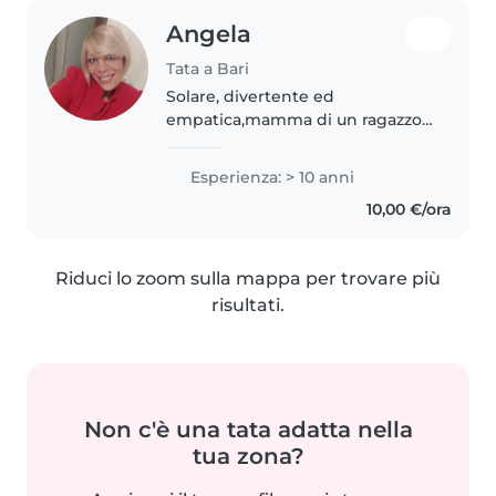
Angela
Tata a Bari
Solare, divertente ed
empatica,mamma di un ragazzo
di 27 anni,ho lavorato con bimbi
speciali in ogni forma anche con
Esperienza: > 10 anni
spettro autistico,sono
10,00 €/ora
referenziata e disponibile
subito,completano..
Riduci lo zoom sulla mappa per trovare più
risultati.
Non c'è una tata adatta nella
tua zona?