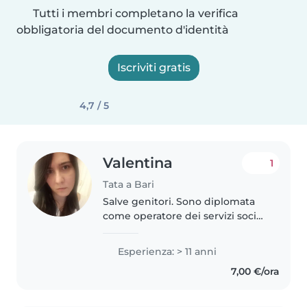
Tutti i membri completano la verifica
obbligatoria del documento d'identità
Iscriviti gratis
4,7 / 5
Valentina
1
Tata a Bari
Salve genitori. Sono diplomata
come operatore dei servizi sociali
e ho esperienza con neonati. Mi
ritengo una persona attenta,
Esperienza: > 11 anni
paziente,calma, allegra, puntuale.
7,00 €/ora