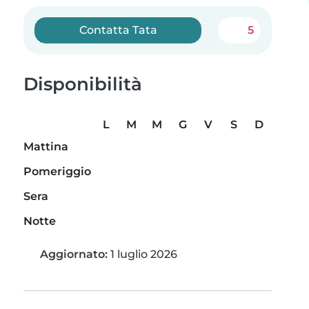
Contatta Tata
5
Disponibilità
L
M
M
G
V
S
D
Mattina
Pomeriggio
Sera
Notte
Aggiornato:
1 luglio 2026