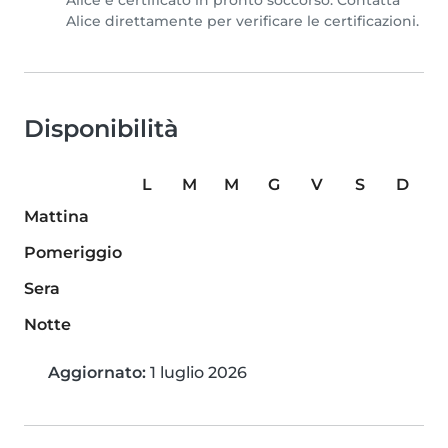
Alice è certificato in pronto soccorso. Contatta
Alice direttamente per verificare le certificazioni.
Disponibilità
L
M
M
G
V
S
D
Mattina
Pomeriggio
Sera
Notte
Aggiornato:
1 luglio 2026