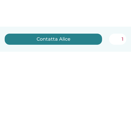
Contatta Alice
1
Italiano
Come funziona
Aiuto
Termini e privacy
Prezzi
Dati aziendali
Babysits per le aziende