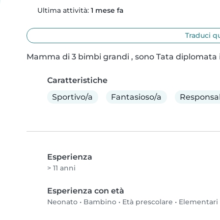
Ultima attività:
1 mese fa
Traduci q
Mamma di 3 bimbi grandi , sono Tata diplomata in
Caratteristiche
Sportivo/a
Fantasioso/a
Responsab
Esperienza
> 11 anni
Esperienza con età
Neonato
•
Bambino
•
Età prescolare
•
Elementari