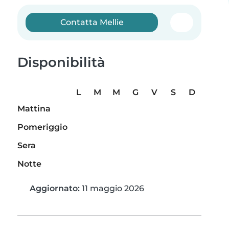
Contatta Mellie
Disponibilità
L
M
M
G
V
S
D
Mattina
Pomeriggio
Sera
Notte
Aggiornato:
11 maggio 2026