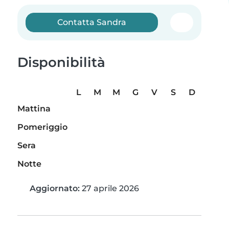
Contatta Sandra
Disponibilità
L
M
M
G
V
S
D
Mattina
Pomeriggio
Sera
Notte
Aggiornato:
27 aprile 2026