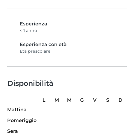
Esperienza
< 1 anno
Esperienza con età
Età prescolare
Disponibilità
L
M
M
G
V
S
D
Mattina
Pomeriggio
Sera