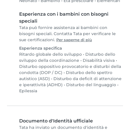
Neonato
•
Bambino
•
Età prescolare
•
Elementari
Esperienza con i bambini con bisogni
speciali
Tata può fornire assistenza ai bambini con
bisogni speciali. Contatta Tata per verificare le
sue certificazioni.
Per saperne di più
Esperienza specifica
Ritardo globale dello sviluppo
•
Disturbo dello
sviluppo della coordinazione
•
Disabilità visiva
•
Disturbo oppositivo provocatorio e disturbi della
condotta (DOP / DC)
•
Disturbo dello spettro
autistico (ASD)
•
Disturbo da deficit di attenzione
e iperattività (ADHD)
•
Disturbo del linguaggio
•
Epilessia
Documento d'Identità ufficiale
Tata ha inviato un documento d'identità e