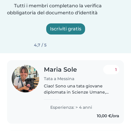
Tutti i membri completano la verifica
obbligatoria del documento d'identità
Iscriviti gratis
4,7 / 5
Maria Sole
1
Tata a Messina
Ciao! Sono una tata giovane
diplomata in Scienze Umane,
con 4 anni di esperienza nella
cura di bambini di tutte le età.
Esperienza: > 4 anni
Parlo inglese e italiano e ho una
10,00 €/ora
certificazione in primo soccorso...