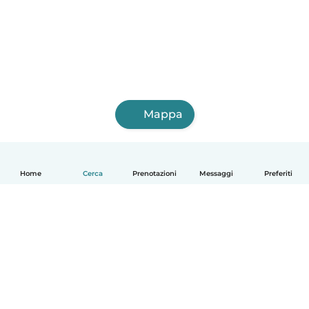
Mappa
Home
Cerca
Prenotazioni
Messaggi
Preferiti
Italiano
Come funziona
Aiuto
Termini e privacy
Prezzi