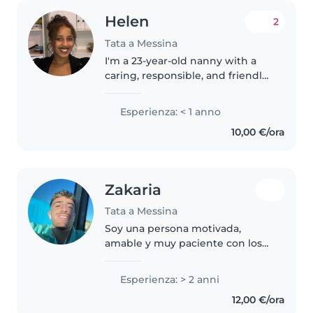
Helen
2
Tata a Messina
I'm a 23-year-old nanny with a
caring, responsible, and friendly
personality. While I don't have
any prior professional
Esperienza: < 1 anno
experience, I have enjoyed
10,00 €/ora
caring for toddlers and
preschoolers..
Zakaria
Tata a Messina
Soy una persona motivada,
amable y muy paciente con los
niños. Me encanta mucho pasar
tiempo con ellos , me gusta crear
Esperienza: > 2 anni
un ambiente seguro y divertido,
12,00 €/ora
ayudándoles en sus tareas y..