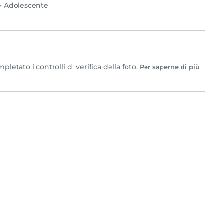
•
Adolescente
etato i controlli di verifica della foto.
Per saperne di più