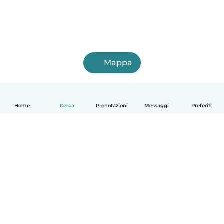
Mappa
Home
Cerca
Prenotazioni
Messaggi
Preferiti
Italiano
Come funziona
Aiuto
Termini e privacy
Prezzi
Dati aziendali
Babysits per le aziende