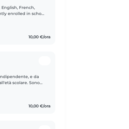
 English, French,
ently enrolled in school
10,00 €/ora
indipendente, e da
tà scolare. Sono
 bambini, ho avuto
10,00 €/ora