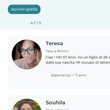
Iscriviti gratis
4,7 / 5
Teresa
Tata a Rimini
Ciao ! HO 57 Anni. ho un figlio di 29 
dalla sua nascita. Mi occupo di latta
prima infanzia da circa 30 anni in tu
360..
Esperienza: > 11 anni
Souhila