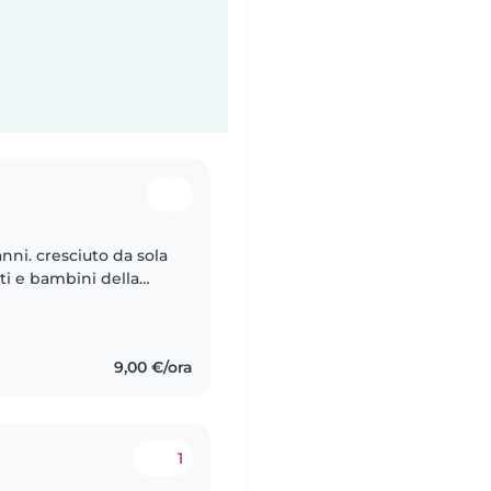
anni. cresciuto da sola
nti e bambini della
tte le loro esigenze a
9,00 €/ora
1