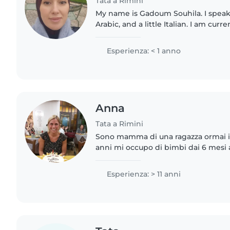
Tata a Rimini
My name is Gadoum Souhila. I speak
Arabic, and a little Italian. I am curr
for my courses. I have experience taking care of my
nephews, so..
Esperienza: < 1 anno
Anna
Tata a Rimini
Sono mamma di una ragazza ormai 
anni mi occupo di bimbi dai 6 mesi all'e
una persona molto paziente e amo i
esperienze con bimbi..
Esperienza: > 11 anni