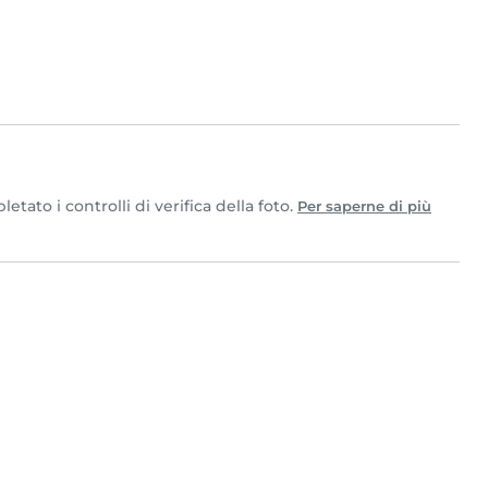
ato i controlli di verifica della foto.
Per saperne di più