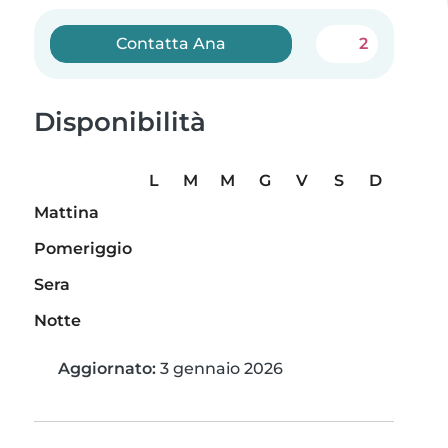
Contatta Ana
2
Disponibilità
L
M
M
G
V
S
D
Mattina
Pomeriggio
Sera
Notte
Aggiornato:
3 gennaio 2026