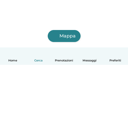
Mappa
Home
Cerca
Prenotazioni
Messaggi
Preferiti
Italiano
Come funziona
Aiuto
Termini e privacy
Prezzi
Dati aziendali
Babysits per le aziende