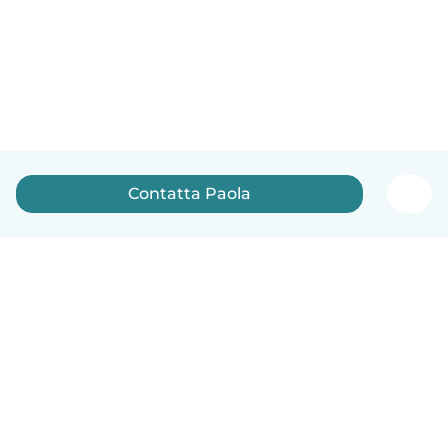
Contatta Paola
Italiano
Come funziona
Aiuto
Termini e privacy
Prezzi