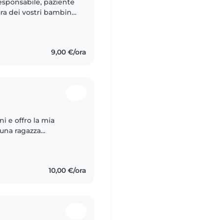
esponsabile, paziente
a dei vostri bambini.
ace cucinare, fare
9,00 €/ora
i e offro la mia
 una ragazza
da sempre
...
10,00 €/ora