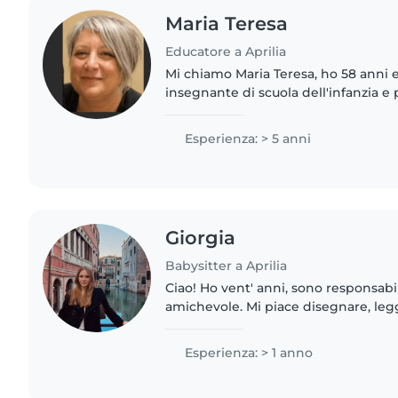
Maria Teresa
Educatore a Aprilia
Mi chiamo Maria Teresa, ho 58 anni e
insegnante di scuola dell'infanzia e 
un'opportunità come babysitter nei 
sera per arrotondare...
Esperienza: > 5 anni
Giorgia
Babysitter a Aprilia
Ciao! Ho vent' anni, sono responsabi
amichevole. Mi piace disegnare, leg
mio agio con gli animali, le faccen
aiutare con i compiti...
Esperienza: > 1 anno