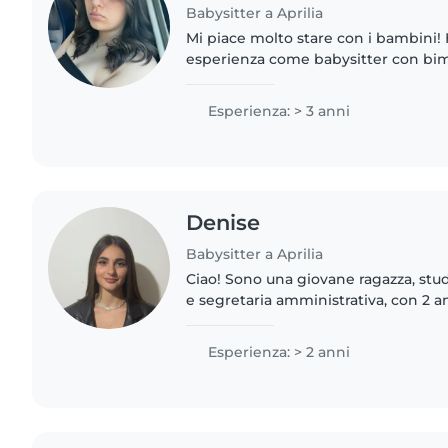
Babysitter a Aprilia
Mi piace molto stare con i bambini! 
esperienza come babysitter con bimbi
Parlo italiano, inglese e spagnolo e
suonare, e aiutare con..
Esperienza: > 3 anni
Denise
Babysitter a Aprilia
Ciao! Sono una giovane ragazza, stud
e segretaria amministrativa, con 2 a
cura dei bambini. Mi occupo volentier
10..
Esperienza: > 2 anni