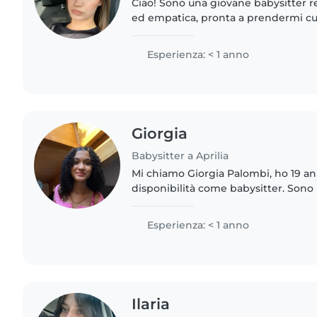
Ciao! Sono una giovane babysitter r
ed empatica, pronta a prendermi cur
Ho una formazione in estetica. Mi pi
lavoretti e..
Esperienza: < 1 anno
Giorgia
Babysitter a Aprilia
Mi chiamo Giorgia Palombi, ho 19 ann
disponibilità come babysitter. Sono
responsabile, solare ed empatica, 
appassionata del mondo dell'infanzia
Esperienza: < 1 anno
Ilaria