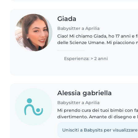
Giada
Babysitter a Aprilia
Ciao! Mi chiamo Giada, ho 17 anni e f
delle Scienze Umane. Mi piacciono 
piace prendermi cura di loro. Sono una ragazza
disponibile, precisa e..
Esperienza: > 2 anni
Alessia gabriella
Babysitter a Aprilia
Mi prendo cura dei tuoi bimbi con fa
divertimento. Amante di disegno e l
con gli animali e ad aiutarli nei compi
inglese e rumeno.
Unisciti a Babysits per visualizzare