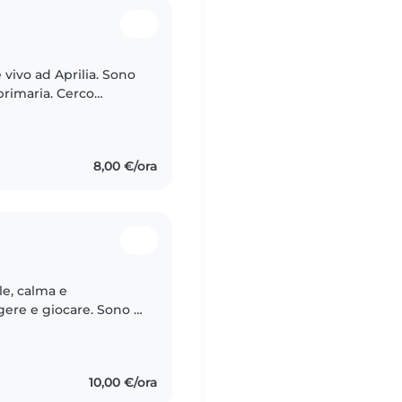
 vivo ad Aprilia. Sono
primaria. Cerco
fine settimana o la
8,00 €/ora
le, calma e
gere e giocare. Sono a
de domestiche e posso
10,00 €/ora