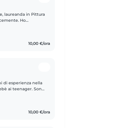
e, laureanda in Pittura
locemente. Ho
i bambini aiutando mia
10,00 €/ora
i di esperienza nella
bebè ai teenager. Sono
 e premurosa, con una
10,00 €/ora