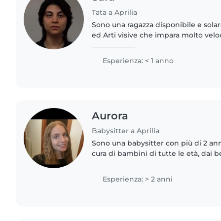
Tata a Aprilia
Sono una ragazza disponibile e solar
ed Arti visive che impara molto ve
maturato un po' di esperienza con 
madre con i miei..
Esperienza: < 1 anno
Aurora
Babysitter a Aprilia
Sono una babysitter con più di 2 ann
cura di bambini di tutte le età, dai 
una persona responsabile, paziente
vasta..
Esperienza: > 2 anni