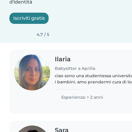
d'identità
Iscriviti gratis
4,7 / 5
Ilaria
Babysitter a Aprilia
ciao sono una studentessa universit
i bambini. amo prendermi cura di lor
tempo. ho sempre svolto manzioni 
bambini perche..
Esperienza: > 2 anni
Sara