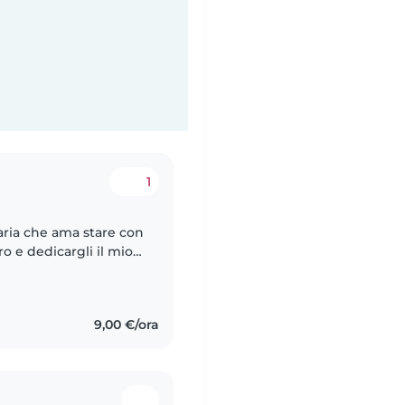
1
aria che ama stare con
o e dedicargli il mio
che includessero
9,00 €/ora