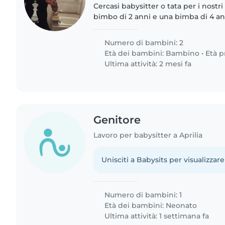
Cercasi babysitter o tata per i nostr
bimbo di 2 anni e una bimba di 4 an
curiosi e sportivi. Saremmo lieti di 
proprio..
Numero di bambini: 2
Età dei bambini:
Bambino
•
Età p
Ultima attività: 2 mesi fa
Genitore
Lavoro per babysitter a Aprilia
Unisciti a Babysits per visualizzare
Numero di bambini: 1
Età dei bambini:
Neonato
Ultima attività: 1 settimana fa