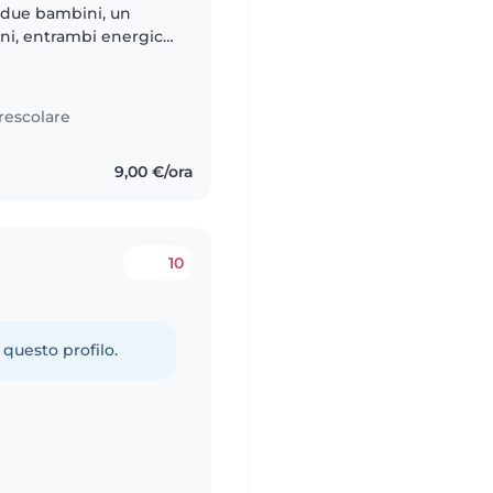
i due bambini, un
ni, entrambi energici,
ospitare chiunque sia a
rescolare
9,00 €/ora
10
 questo profilo.