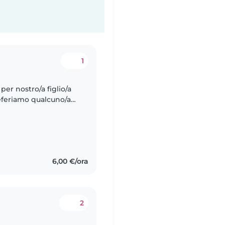
1
per nostro/a figlio/a
Preferiamo qualcuno/a
 che sia disponibile a
6,00 €/ora
2