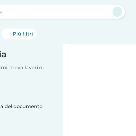
ia
Più filtri
ia
i. Trova lavori di
ria del documento