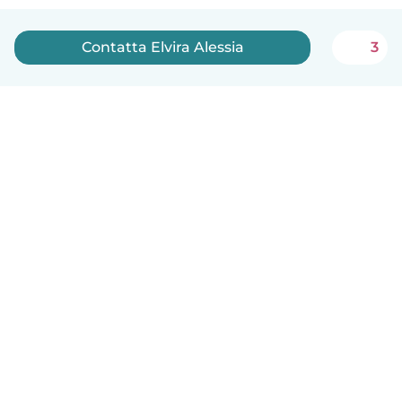
Contatta Elvira Alessia
3
Italiano
Come funziona
Aiuto
Termini e privacy
Prezzi
Dati aziendali
Babysits per le aziende
Standard della community