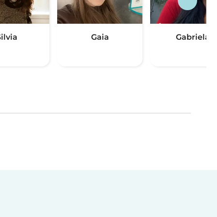
ilvia
Gaia
Gabriela
(