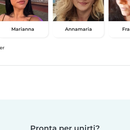
Marianna
Annamaria
Fr
er
Pronta per unirti?