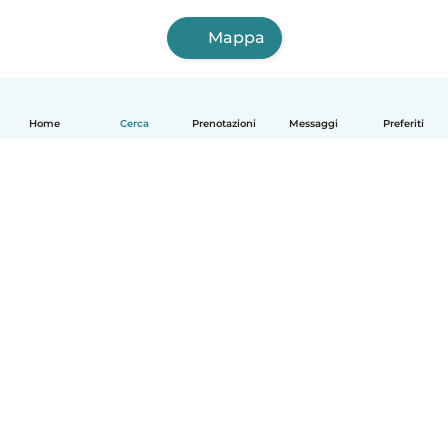
Mappa
Home
Cerca
Prenotazioni
Messaggi
Preferiti
Italiano
Come funziona
Aiuto
Termini e privacy
Prezzi
Dati aziendali
Babysits per le aziende
Standard della community