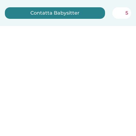
Contatta Babysitter
5
Iscriviti ora
Italiano
Come funziona
Aiuto
Termini e privacy
Prezzi
Dati aziendali
Babysits per le aziende
Standard della community