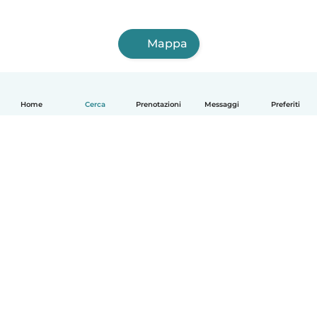
Mappa
Home
Cerca
Prenotazioni
Messaggi
Preferiti
Italiano
Come funziona
Aiuto
Termini e privacy
Prezzi
Dati aziendali
Babysits per le aziende
Standard della community