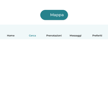
Mappa
Home
Cerca
Prenotazioni
Messaggi
Preferiti
Italiano
Come funziona
Aiuto
Termini e privacy
Prezzi
Dati aziendali
Babysits per le aziende
Standard della community