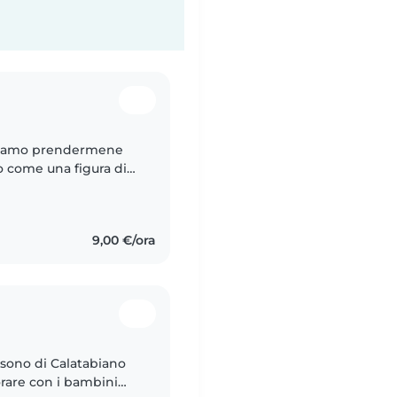
do amo prendermene
o come una figura di
ziente ed empatica, i
9,00 €/ora
 sono di Calatabiano
orare con i bambini