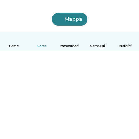
Mappa
Home
Cerca
Prenotazioni
Messaggi
Preferiti
Italiano
Come funziona
Aiuto
Termini e privacy
Prezzi
Dati aziendali
Babysits per le aziende
Standard della community