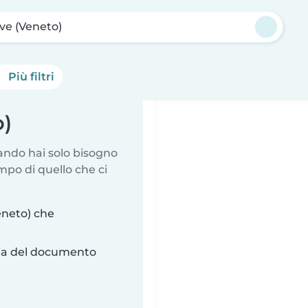
ve (Veneto)
Più filtri
o)
uando hai solo bisogno
mpo di quello che ci
eneto) che
ria del documento