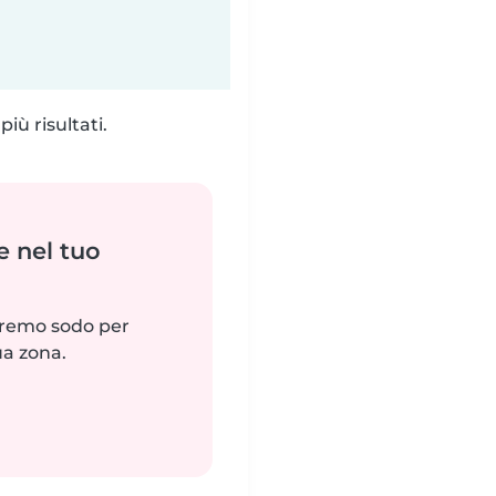
iù risultati.
e nel tuo
reremo sodo per
ua zona.