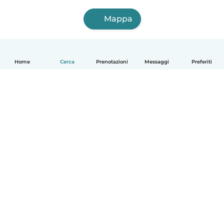
Mappa
Home
Cerca
Prenotazioni
Messaggi
Preferiti
Italiano
Come funziona
Aiuto
Termini e privacy
Prezzi
Dati aziendali
Babysits per le aziende
Standard della community