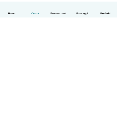
Home
Cerca
Prenotazioni
Messaggi
Preferiti
Italiano
Come funziona
Aiuto
Termini e privacy
Prezzi
Dati aziendali
Babysits per le aziende
Standard della community
© Babysits B.V.