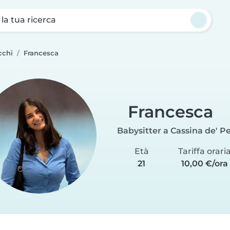
a la tua ricerca
cchi
Francesca
Francesca
Babysitter a Cassina de' P
Età
Tariffa orari
21
10,00 €/ora