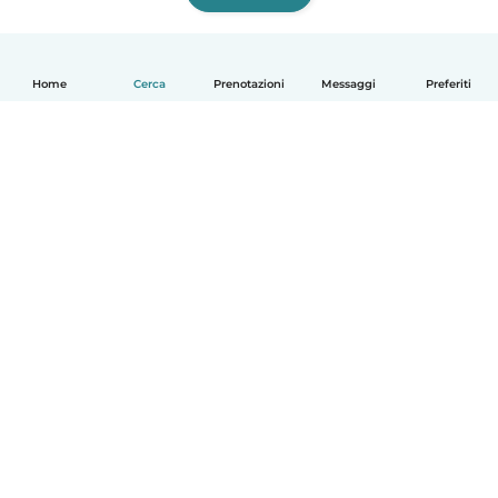
Home
Cerca
Prenotazioni
Messaggi
Preferiti
Italiano
Come funziona
Aiuto
Termini e privacy
Prezzi
Dati aziendali
Babysits per le aziende
Standard della community
© Babysits B.V.