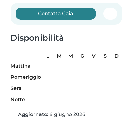
Contatta Gaia
Disponibilità
L
M
M
G
V
S
D
Mattina
Pomeriggio
Sera
Notte
Aggiornato:
9 giugno 2026