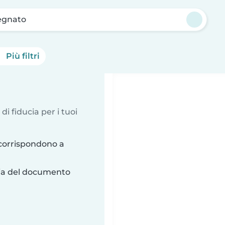
egnato
Più filtri
 di fiducia per i tuoi
corrispondono a
ria del documento