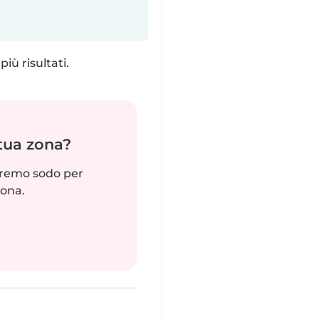
iù risultati.
 tua zona?
reremo sodo per
zona.