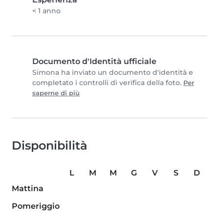
< 1 anno
Documento d'Identità ufficiale
Simona ha inviato un documento d'identità e
completato i controlli di verifica della foto.
Per
saperne di più
Disponibilità
L
M
M
G
V
S
D
Mattina
Pomeriggio