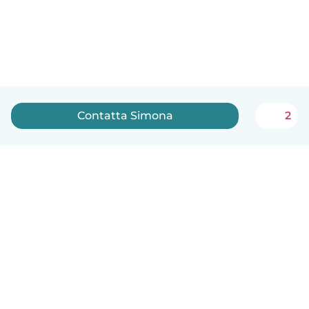
Contatta Simona
2
Italiano
Come funziona
Aiuto
Termini e privacy
Prezzi