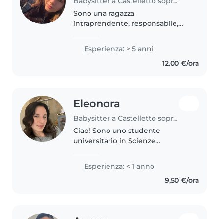
Babysitter a Castelletto sopra Ticino
Sono una ragazza
intraprendente, responsabile,
ascoltatrice, che ama il contatto
sociale sia con bambini che
Esperienza: > 5 anni
adolescenti. Ho iniziato a fare da
12,00 €/ora
babysitter quando avevo 10 anni
e mi..
Eleonora
Babysitter a Castelletto sopra Ticino
Ciao! Sono uno studente
universitario in Scienze
dell'Educazione e della
Formazione, con una grande
Esperienza: < 1 anno
passione per i bambini. Ho
9,50 €/ora
esperienza con bambini di tutte
le età e sono a mio agio..