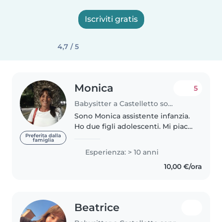
Iscriviti gratis
4,7 / 5
Monica
5
Babysitter a Castelletto sopra Ticino
Sono Monica assistente infanzia.
Ho due figli adolescenti. Mi piace
lavorare con i bambini. Sono
Preferita dalla
famiglia
italiana e automuniita Seria e
Esperienza: > 10 anni
disponibile. Lavoro da circa due
10,00 €/ora
anni con j bambini..
Beatrice