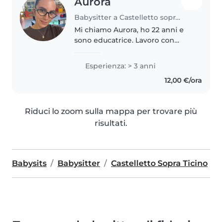
Aurora
Babysitter a Castelletto sopra Ticino
Mi chiamo Aurora, ho 22 anni e
sono educatrice. Lavoro con
bambini e ragazzi della scuola
materna, elementare e media.
Esperienza: > 3 anni
Perché mi piace fare la
12,00 €/ora
babysitter Amo stare con i
bambini perché..
Riduci lo zoom sulla mappa per trovare più
risultati.
Babysits
Babysitter
Castelletto Sopra Ticino