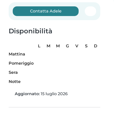
Contatta Adele
Disponibilità
L
M
M
G
V
S
D
Mattina
Pomeriggio
Sera
Notte
Aggiornato:
15 luglio 2026