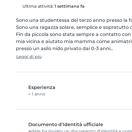
Ultima attività:
1 settimana fa
Sono una studentessa del terzo anno presso la fac
Sono una ragazza solare, semplice e sopratutto ch
Fin da piccola sono stata sempre a contatto con b
mia vicina e aiutato mia mamma come animatrice 
presso un asilo nido privato dai 0-3 anni..
Leggi di più
Esperienza
< 1 anno
Documento d'Identità ufficiale
Adele ha inviato un documento d'identità e comple