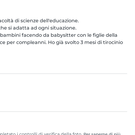
oltà di scienze dell'educazione.

e si adatta ad ogni situazione.

ambini facendo da babysitter con le figlie della 
per compleanni. Ho già svolto 3 mesi di tirocinio 
tato i controlli di verifica della foto.
Per saperne di più